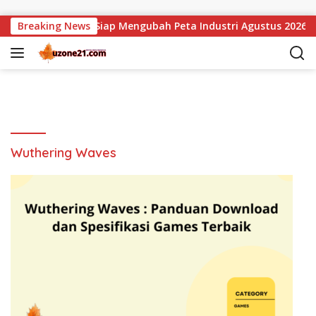
Langsung ke konten
knologi ARRI yang Siap Mengubah Peta Industri Agustus 2026
Breaking News
Wuthering Waves